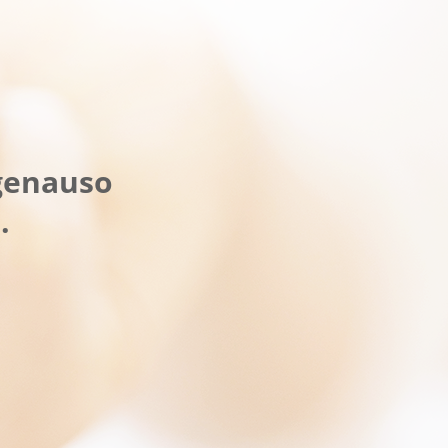
genauso 
.