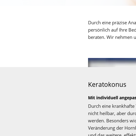
Durch eine präzise An
persönlich auf Ihre Bed
beraten. Wir nehmen un
Bildquelle: OCULUS Optik
Keratokonus
Mit individuell angep
Durch eine krankhafte 
nicht heilbar, aber du
werden. Besonders wich
Veränderung der Hornh
und das weitere, effek