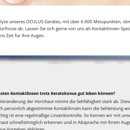
alyse unseres OCULUS-Gerätes, mit über 6.000 Messpunkten, stim
ürfnisse ab. Lassen Sie sich gerne von uns als Kontaktlinsen-Spezia
s Zeit für Ihre Augen.
geräte GmbH
assten Kontaktlinsen trotz Keratokonus gut leben können?
Veränderung der Hornhaut nimmt die Sehfähigkeit stark ab. Diese 
rch persönlich abgestimmte Kontaktlinsen kann die Sehleistung wie
tig ist eine regelmäßige Linsenkontrolle. So können wir mit uns
aut schnellstmöglich erkennen und in Absprache mit Ihrem Augen
tive Vorgehen abklären.